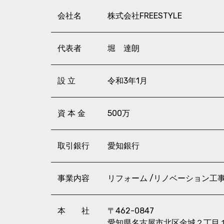
会社名
株式会社FREESTYLE
代表者
堀 達朗
設 立
令和3年1月
資 本 金
500万
取引銀行
愛知銀行
事業内容
リフォーム /リノベーション工
本 社
〒462-0847
愛知県名古屋市北区金城２丁目１